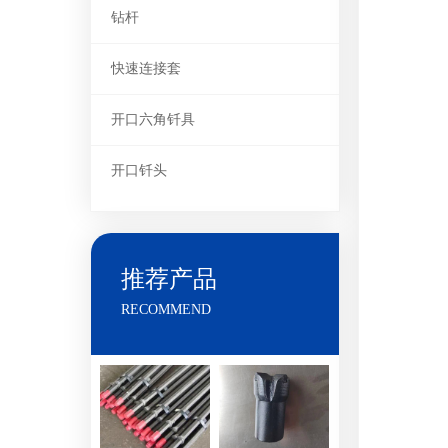
钻杆
快速连接套
开口六角钎具
开口钎头
推荐产品
RECOMMEND