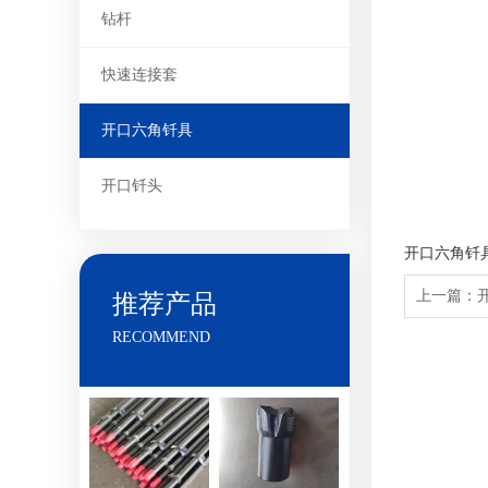
钻杆
快速连接套
开口六角钎具
开口钎头
开口六角钎
上一篇：
推荐产品
RECOMMEND