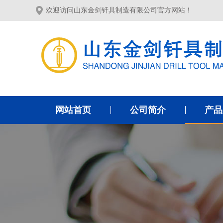
欢迎访问山东金剑钎具制造有限公司官方网站！
网站首页
公司简介
产品