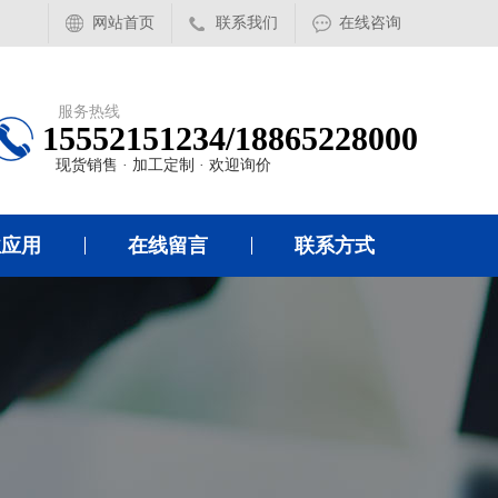
网站首页
联系我们
在线咨询
服务热线
15552151234/18865228000
现货销售 · 加工定制 · 欢迎询价
业应用
在线留言
联系方式